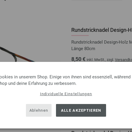
Rundstricknadel Design-Ho
Rundstricknadel Design-Holz 
Länge 80cm
8,50 €
inkl. MwSt., zzgl.
Versandk
MENGE
ookies in unserem Shop. Einige von ihnen sind essenziell, während
IN D
Shop und deine Erfahrung zu verbessern.
Individuelle Einstellungen
Auf meine Wunschliste
Ablehnen
ALLE AKZEPTIEREN