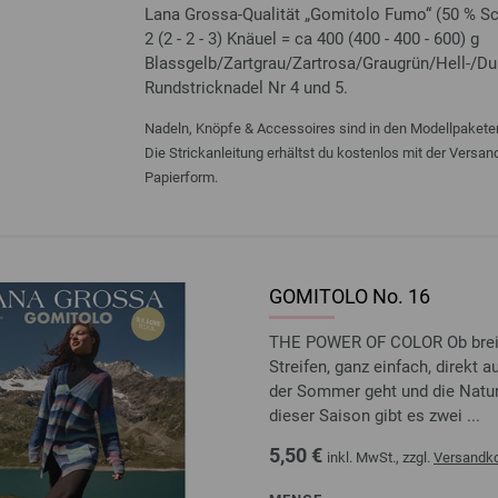
Lana Grossa-Qualität „Gomitolo Fumo“ (50 % Sch
2 (2 - 2 - 3) Knäuel = ca 400 (400 - 400 - 600) g
Blassgelb/Zartgrau/Zartrosa/Graugrün/Hell-/Dun
Rundstricknadel Nr 4 und 5.
Nadeln, Knöpfe & Accessoires sind in den Modellpaketen
Die Strickanleitung erhältst du kostenlos mit der Versa
Papierform.
GOMITOLO No. 16
THE POWER OF COLOR Ob breit 
Streifen, ganz einfach, direkt
der Sommer geht und die Natur 
dieser Saison gibt es zwei ...
5,50 €
inkl. MwSt., zzgl.
Versandk