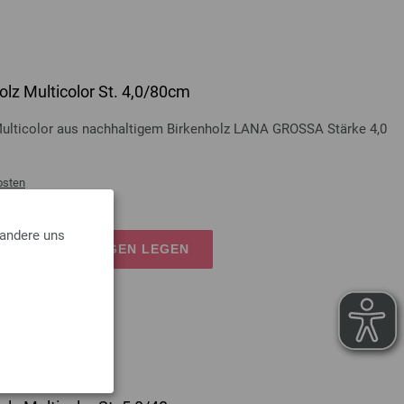
lz Multicolor St. 4,0/80cm
Multicolor aus nachhaltigem Birkenholz LANA GROSSA Stärke 4,0
osten
 andere uns
EN EINKAUFSWAGEN LEGEN