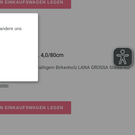
EN EINKAUFSWAGEN LEGEN
 andere uns
lz Multicolor St. 4,0/80cm
Multicolor aus nachhaltigem Birkenholz LANA GROSSA Stärke 4,0
osten
EN EINKAUFSWAGEN LEGEN