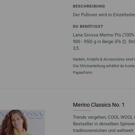
BESCHREIBUNG
Der Pullover wird in Einzelteil
DU BENÖTIGST
Lana Grossa Merino Più (100% S
900 - 950) g in Beige (Fb 2). S
3,5.
Nadeln, Knöpfe & Accessoires sind i
Die Strickanleitung erhältst du kost
Papierform.
Merino Classics No. 1
Trends vergehen, COOL WOOL is
Bestseller in derselben Spinnere
traditionsreichen und weltweit