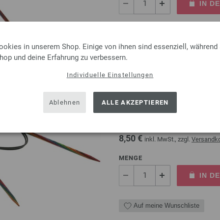
IN D
Auf meine Wunschliste
ookies in unserem Shop. Einige von ihnen sind essenziell, während
Shop und deine Erfahrung zu verbessern.
Individuelle Einstellungen
Rundstricknadel Design-Ho
Ablehnen
ALLE AKZEPTIEREN
Rundstricknadel Design-Holz 
Länge 80cm
8,50 €
inkl. MwSt., zzgl.
Versandk
MENGE
IN D
Auf meine Wunschliste