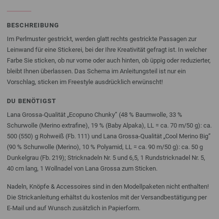
BESCHREIBUNG
Im Perlmuster gestrickt, werden glatt rechts gestrickte Passagen zur
Leinwand für eine Stickerei, bei der Ihre Kreativität gefragt ist. In welcher
Farbe Sie sticken, ob nur vorne oder auch hinten, ob üppig oder reduzierter,
bleibt Ihnen überlassen. Das Schema im Anleitungsteil ist nur ein
Vorschlag, sticken im Freestyle ausdrücklich erwünscht!
DU BENÖTIGST
Lana Grossa-Qualität „Ecopuno Chunky” (48 % Baumwolle, 33 %
Schurwolle (Merino extrafine), 19 % (Baby Alpaka), LL = ca. 70 m/50 g): ca.
500 (550) g Rohweiß (Fb. 111) und Lana Grossa-Qualität „Cool Merino Big”
(90 % Schurwolle (Merino), 10 % Polyamid, LL = ca. 90 m/50 g): ca. 50 g
Dunkelgrau (Fb. 219); Stricknadeln Nr. 5 und 6,5, 1 Rundstricknadel Nr. 5,
40 cm lang, 1 Wollnadel von Lana Grossa zum Sticken.
Nadeln, Knöpfe & Accessoires sind in den Modellpaketen nicht enthalten!
Die Strickanleitung erhältst du kostenlos mit der Versandbestätigung per
E-Mail und auf Wunsch zusätzlich in Papierform.