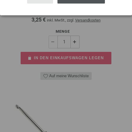
Wollhäkelnadel mit Softgriff (Aluminium) von LANA GROSSA Stärke 3,0
mm, Länge 15 cm
3,25 €
inkl. MwSt., zzgl.
Versandkosten
MENGE
IN DEN EINKAUFSWAGEN LEGEN
Auf meine Wunschliste