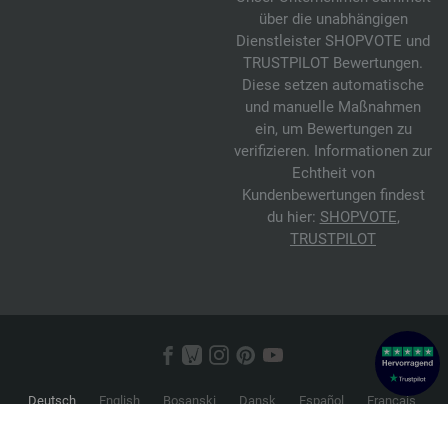
über die unabhängigen
Dienstleister SHOPVOTE und
TRUSTPILOT Bewertungen.
Diese setzen automatische
und manuelle Maßnahmen
ein, um Bewertungen zu
verifizieren. Informationen zur
Echtheit von
Kundenbewertungen findest
du hier:
SHOPVOTE
,
TRUSTPILOT
Deutsch
English
Bosanski
Dansk
Español
Français
Hrvatski
Italiano
Nederlands
Norsk
Русский
Srpski