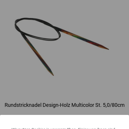
Rundstricknadel Design-Holz Multicolor St. 5,0/80cm
Rundstricknadel Design-Holz Multicolor aus nachhaltigem Birkenholz
LANA GROSSA Stärke 5,0 Länge 80cm