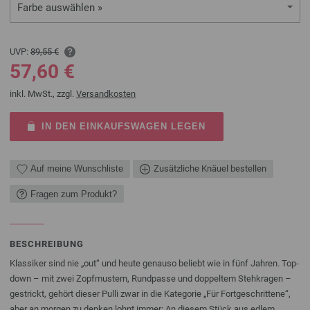
Farbe auswählen »
UVP:
89,55 €
57,60 €
inkl. MwSt., zzgl.
Versandkosten
IN DEN EINKAUFSWAGEN LEGEN
Auf meine Wunschliste
Zusätzliche Knäuel bestellen
Fragen zum Produkt?
BESCHREIBUNG
Klassiker sind nie „out“ und heute genauso beliebt wie in fünf Jahren. Top-
down – mit zwei Zopfmustern, Rundpasse und doppeltem Stehkragen –
gestrickt, gehört dieser Pulli zwar in die Kategorie „Für Fortgeschrittene“,
aber an morgen zu denken lohnt immer: An diesem Stück aus edlem