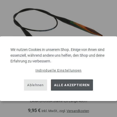
Wir nutzen Cookies in unserem Shop. Einige von ihnen sind
essenziell, während andere uns helfen, den Shop und deine
Erfahrung zu verbessern.
Individuelle Einstellungen
Rundstricknadel Design-Holz Multicolor St. 6,0/40cm
Ablehnen
ALLE AKZEPTIEREN
Rundstricknadel Design-Holz Multicolor aus nachhaltigem Birkenholz
LANA GROSSA Stärke 6,0 Länge 40cm
9,95 €
inkl. MwSt., zzgl.
Versandkosten