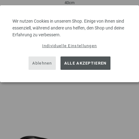
40cm
5,50 €
inkl. MwSt., zzgl.
Versandkosten
Wir nutzen Cookies in unserem Shop. Einige von ihnen sind
MENGE
essenziell, während andere uns helfen, den Shop und deine
Erfahrung zu verbessern.
Individuelle Einstellungen
IN DEN EINKAUFSWAGEN LEGEN
Ablehnen
ALLE AKZEPTIEREN
Auf meine Wunschliste