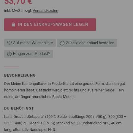
53,70 €
inkl. MwSt., zzgl.
Versandkosten
IN DEN EINKAUFSWAGEN LEGEN
Auf meine Wunschliste
Zusätzliche Knäuel bestellen
Fragen zum Produkt?
BESCHREIBUNG
Der kleine Kastenpullover in Fliederlila hat eine gerade Form, die sich gut
kombinieren lässt. Gestrickt wird glatt rechts und aus reiner Seide – ein
edles, anfängerfreundliches Basic-Modell.
DU BENÖTIGST
Lana Grossa „Setapura“ (100 % Seide, Lauflänge 200 m/50 g), 300 (300 –
350 – 400) g Fliederlila (Fb. 6); Stricknd Nr 3, Rundstricknd Nr 3, 40 cm
lang; alternativ Nadelspiel Nr 3.