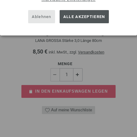
Ablehnen
ALLE AKZEPTIEREN
Rundstricknadel Design-Holz Multicolor St. 3,0/80cm
Rundstricknadel Design-Holz Multicolor aus nachhaltigem Birkenholz
LANA GROSSA Stärke 3,0 Länge 80cm
8,50 €
inkl. MwSt., zzgl.
Versandkosten
MENGE
IN DEN EINKAUFSWAGEN LEGEN
Auf meine Wunschliste