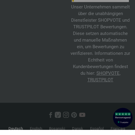
Unser Unternehmen sammelt
über die unabhängigen
Dienstleister SHOPVOTE und
TRUSTPILOT Bewertungen.
Diese setzen automatische
und manuelle Maßnahmen
ein, um Bewertungen zu
verifizieren. Informationen zur
Echtheit von
Kundenbewertungen findest
du hier:
SHOPVOTE
,
TRUSTPILOT
Deutsch
English
Bosanski
Dansk
Español
Français