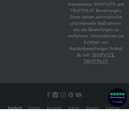
Dienstleister SHOPVOTE und
TRUSTPILOT Bewertungen.
Diese setzen automatische
und manuelle Maßnahmen
ein, um Bewertungen zu
verifizieren. Informationen zur
Echtheit von
Kundenbewertungen findest
du hier:
SHOPVOTE
,
TRUSTPILOT
Deutsch
English
Bosanski
Dansk
Español
Français
Hrvatski
Italiano
Nederlands
Norsk
Русский
Srpski
Suomi
Svenska