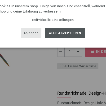
ookies in unserem Shop. Einige von ihnen sind essenziell, während
Rundstricknadel Design-Ho
Shop und deine Erfahrung zu verbessern.
Individuelle Einstellungen
Rundstricknadel Design-Holz 
Länge 80cm
Ablehnen
ALLE AKZEPTIEREN
8,50 €
inkl. MwSt., zzgl.
Versandk
MENGE
IN D
Auf meine Wunschliste
Rundstricknadel Design-Ho
Rundstricknadel Design-Holz 