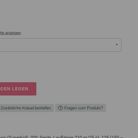
rte anzeigen
AGEN LEGEN
Zusätzliche Knäuel bestellen
Fragen zum Produkt?
ir (Superkid), 30% Seide, Lauflänge 210 m/25 g), 125 (150 –