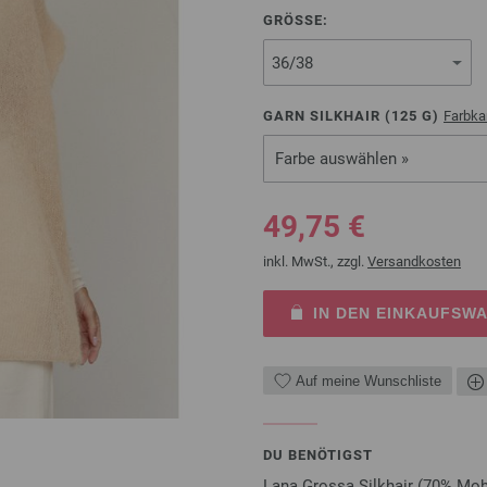
GRÖSSE:
GARN SILKHAIR (
125
G)
Farbka
Farbe auswählen »
49,75 €
inkl. MwSt., zzgl.
Versandkosten
IN DEN EINKAUFSW
Auf meine Wunschliste
DU BENÖTIGST
Lana Grossa Silkhair (70% Moha