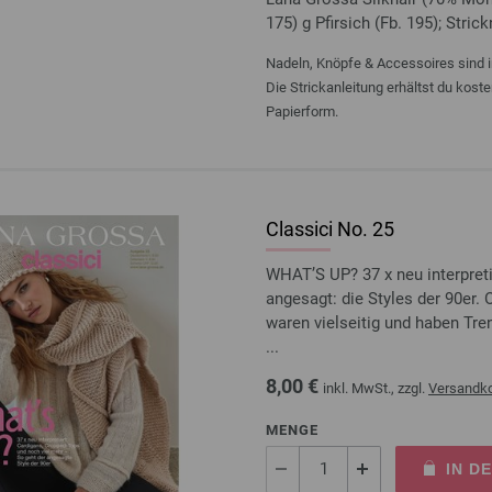
175) g Pfirsich (Fb. 195); Stric
Nadeln, Knöpfe & Accessoires sind i
Die Strickanleitung erhältst du kost
Papierform.
Classici No. 25
WHAT’S UP? 37 x neu interpret
angesagt: die Styles der 90er. 
waren vielseitig und haben Tre
...
8,00 €
inkl. MwSt., zzgl.
Versandk
MENGE
IN D