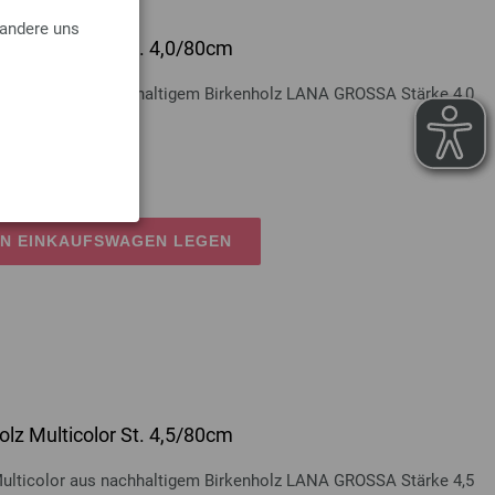
 andere uns
lz Multicolor St. 4,0/80cm
Multicolor aus nachhaltigem Birkenholz LANA GROSSA Stärke 4,0
osten
EN EINKAUFSWAGEN LEGEN
lz Multicolor St. 4,5/80cm
Multicolor aus nachhaltigem Birkenholz LANA GROSSA Stärke 4,5