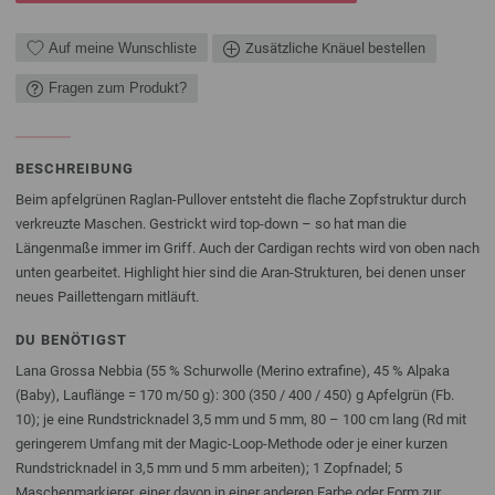
Auf meine Wunschliste
Zusätzliche Knäuel bestellen
Fragen zum Produkt?
BESCHREIBUNG
Beim apfelgrünen Raglan-Pullover entsteht die flache Zopfstruktur durch
verkreuzte Maschen. Gestrickt wird top-down – so hat man die
Längenmaße immer im Griff. Auch der Cardigan rechts wird von oben nach
unten gearbeitet. Highlight hier sind die Aran-Strukturen, bei denen unser
neues Paillettengarn mitläuft.
DU BENÖTIGST
Lana Grossa Nebbia (55 % Schurwolle (Merino extrafine), 45 % Alpaka
(Baby), Lauflänge = 170 m/50 g): 300 (350 / 400 / 450) g Apfelgrün (Fb.
10); je eine Rundstricknadel 3,5 mm und 5 mm, 80 – 100 cm lang (Rd mit
geringerem Umfang mit der Magic-Loop-Methode oder je einer kurzen
Rundstricknadel in 3,5 mm und 5 mm arbeiten); 1 Zopfnadel; 5
Maschenmarkierer, einer davon in einer anderen Farbe oder Form zur