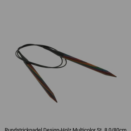
Rundstricknadel Design-Holz Multicolor St. 8,0/80cm