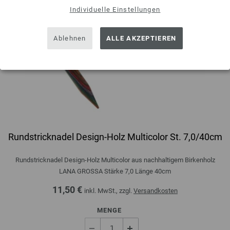
Individuelle Einstellungen
Ablehnen
ALLE AKZEPTIEREN
Rundstricknadel Design-Holz Multicolor St. 7,0/40cm
Rundstricknadel Design-Holz Multicolor aus nachhaltigem Birkenholz
LANA GROSSA Stärke 7,0 Länge 40cm
11,50 €
inkl. MwSt., zzgl.
Versandkosten
MENGE