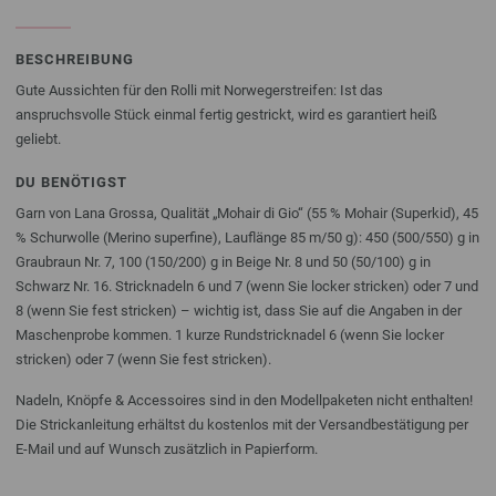
BESCHREIBUNG
Gute Aussichten für den Rolli mit Norwegerstreifen: Ist das
anspruchsvolle Stück einmal fertig gestrickt, wird es garantiert heiß
geliebt.
DU BENÖTIGST
Garn von Lana Grossa, Qualität „Mohair di Gio“ (55 % Mohair (Superkid), 45
% Schurwolle (Merino superfine), Lauflänge 85 m/50 g): 450 (500/550) g in
Graubraun Nr. 7, 100 (150/200) g in Beige Nr. 8 und 50 (50/100) g in
Schwarz Nr. 16. Stricknadeln 6 und 7 (wenn Sie locker stricken) oder 7 und
8 (wenn Sie fest stricken) – wichtig ist, dass Sie auf die Angaben in der
Maschenprobe kommen. 1 kurze Rundstricknadel 6 (wenn Sie locker
stricken) oder 7 (wenn Sie fest stricken).
Nadeln, Knöpfe & Accessoires sind in den Modellpaketen nicht enthalten!
Die Strickanleitung erhältst du kostenlos mit der Versandbestätigung per
E-Mail und auf Wunsch zusätzlich in Papierform.