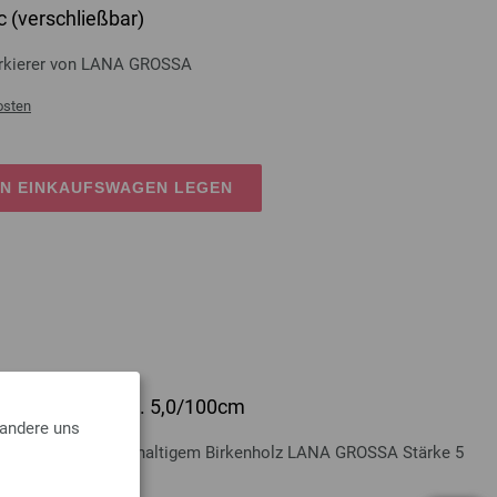
 (verschließbar)
rkierer von LANA GROSSA
osten
EN EINKAUFSWAGEN LEGEN
lz Multicolor St. 5,0/100cm
 andere uns
Multicolor aus nachhaltigem Birkenholz LANA GROSSA Stärke 5