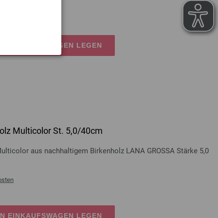
osten
EN EINKAUFSWAGEN LEGEN
lz Multicolor St. 5,0/40cm
Multicolor aus nachhaltigem Birkenholz LANA GROSSA Stärke 5,0
osten
EN EINKAUFSWAGEN LEGEN