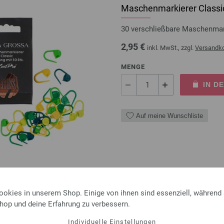
Maschenmarkierer Classic
30 verschließbare Maschenma
2,95 €
inkl. MwSt., zzgl.
Versandk
MENGE
IN D
Auf meine Wunschliste
Rundstricknadel Design-Ho
ookies in unserem Shop. Einige von ihnen sind essenziell, während
Shop und deine Erfahrung zu verbessern.
Rundstricknadel Design-Holz 
Länge 100cm
Individuelle Einstellungen