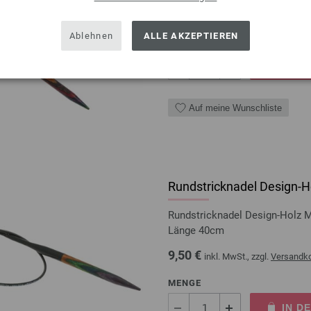
9,50 €
inkl. MwSt., zzgl.
Versandk
Ablehnen
ALLE AKZEPTIEREN
MENGE
IN D
Auf meine Wunschliste
Rundstricknadel Design-Ho
Rundstricknadel Design-Holz 
Länge 40cm
9,50 €
inkl. MwSt., zzgl.
Versandk
MENGE
IN D