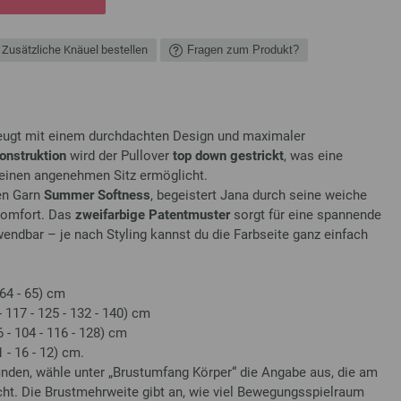
Zusätzliche Knäuel bestellen
Fragen zum Produkt?
ugt mit einem durchdachten Design und maximaler
nstruktion
wird der Pullover
top down gestrickt
, was eine
einen angenehmen Sitz ermöglicht.
en Garn
Summer Softness
, begeistert Jana durch seine weiche
komfort. Das
zweifarbige Patentmuster
sorgt für eine spannende
endbar – je nach Styling kannst du die Farbseite ganz einfach
 64 - 65) cm
 117 - 125 - 132 - 140) cm
 - 104 - 116 - 128) cm
 - 16 - 12) cm.
nden, wähle unter „Brustumfang Körper“ die Angabe aus, die am
ht. Die Brustmehrweite gibt an, wie viel Bewegungsspielraum