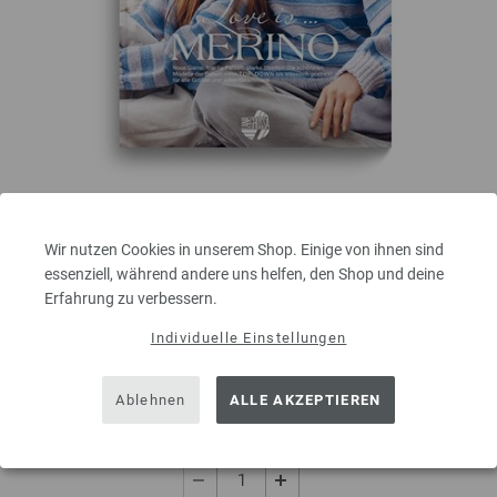
Merino Edition No. 4
Wir nutzen Cookies in unserem Shop. Einige von ihnen sind
Merinowolle ist die feinste und weichste aller Schurwollarten: Angenehm
essenziell, während andere uns helfen, den Shop und deine
auf der Haut, lüftet gut aus, kühlt bei Hitze und wärmt im Winter. Und ist
Erfahrung zu verbessern.
besonders pflegeleicht. In diesem Magazin zeigt Lana Grossa Modelle aus
den beliebtesten Merino Garnen. FRISCH EINGETROFFEN IN DER COOL
Individuelle Einstellungen
WOOL-ABTEILUNG: ...
9,00 €
inkl. MwSt., zzgl.
Versandkosten
Ablehnen
ALLE AKZEPTIEREN
MENGE