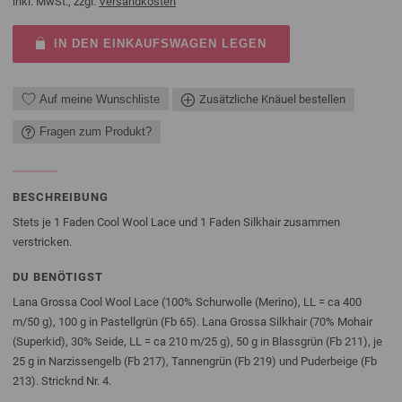
inkl. MwSt., zzgl.
Versandkosten
IN DEN EINKAUFSWAGEN LEGEN
Auf meine Wunschliste
Zusätzliche Knäuel bestellen
Fragen zum Produkt?
BESCHREIBUNG
Stets je 1 Faden Cool Wool Lace und 1 Faden Silkhair zusammen
verstricken.
DU BENÖTIGST
Lana Grossa Cool Wool Lace (100% Schurwolle (Merino), LL = ca 400
m/50 g), 100 g in Pastellgrün (Fb 65). Lana Grossa Silkhair (70% Mohair
(Superkid), 30% Seide, LL = ca 210 m/25 g), 50 g in Blassgrün (Fb 211), je
25 g in Narzissengelb (Fb 217), Tannengrün (Fb 219) und Puderbeige (Fb
213). Stricknd Nr. 4.