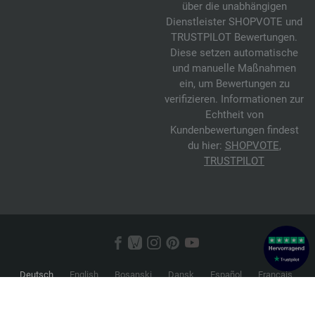
über die unabhängigen
Dienstleister SHOPVOTE und
TRUSTPILOT Bewertungen.
Diese setzen automatische
und manuelle Maßnahmen
ein, um Bewertungen zu
verifizieren. Informationen zur
Echtheit von
Kundenbewertungen findest
du hier:
SHOPVOTE
,
TRUSTPILOT
Deutsch
English
Bosanski
Dansk
Español
Français
Hrvatski
Italiano
Nederlands
Norsk
Русский
Srpski
Suomi
Svenska