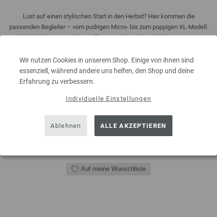
Lust auf einen stylischen Start in den Herbst? Hier kommen die
passenden Begleiter – vom pudrigen Micro- bis zum poppigen XL-Modell.
Highlights dieser Ausgabe: raffinierte Farbwelten und die Designs von
Tanja Steinbach, die diesmal das gesamte Heft kreativ geprägt hat. Viel
Vergnügen!
Wir nutzen Cookies in unserem Shop. Einige von ihnen sind
essenziell, während andere uns helfen, den Shop und deine
6,00 €
inkl. MwSt., zzgl.
Versandkosten
Erfahrung zu verbessern.
MENGE
Individuelle Einstellungen
Ablehnen
ALLE AKZEPTIEREN
IN DEN EINKAUFSWAGEN LEGEN
Auf meine Wunschliste