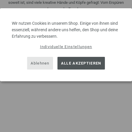
soweit ist, sind viele kreative Hände und Köpfe gefragt: Vom Erspüren
kommender Trends, ...
9,00 €
inkl. MwSt., zzgl.
Versandkosten
Wir nutzen Cookies in unserem Shop. Einige von ihnen sind
essenziell, während andere uns helfen, den Shop und deine
MENGE
Erfahrung zu verbessern.
Individuelle Einstellungen
IN DEN EINKAUFSWAGEN LEGEN
Ablehnen
ALLE AKZEPTIEREN
Auf meine Wunschliste