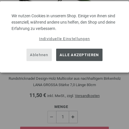
Wir nutzen Cookies in unserem Shop. Einige von ihnen sind
essenziell, während andere uns helfen, den Shop und deine
Erfahrung zu verbessern.
Individuelle Einstellungen
Ablehnen
ALLE AKZEPTIEREN
Rundstricknadel Design-Holz Multicolor St. 7,0/80cm
Rundstricknadel Design-Holz Multicolor aus nachhaltigem Birkenholz
LANA GROSSA Stärke 7,0 Länge 80cm
11,50 €
inkl. MwSt., zzgl.
Versandkosten
MENGE