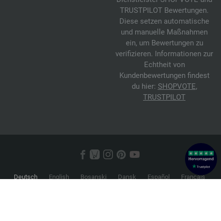
TRUSTPILOT Bewertungen.
Diese setzen automatische
und manuelle Maßnahmen
ein, um Bewertungen zu
verifizieren. Informationen zur
Echtheit von
Kundenbewertungen findest
du hier:
SHOPVOTE
,
TRUSTPILOT
Deutsch
English
Bosanski
Dansk
Español
Français
Hrvatski
Italiano
Nederlands
Norsk
Русский
Srpski
Suomi
Svenska