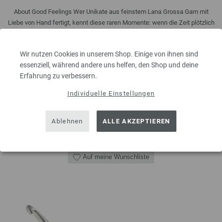
About Good Feelings Wer Unikate aus feinstem Lana Grossa Garn mit
Liebe von Hand fertigt, kennt diese raren Momente: wenn die Zeit plötzlich
stillsteht. Willkommen in der Welt von Filati – wo Schönheit auf visionäres
Design trifft und jede Masche von puren Glücksmomenten ...
Wir nutzen Cookies in unserem Shop. Einige von ihnen sind
8,50 €
inkl. MwSt., zzgl.
Versandkosten
essenziell, während andere uns helfen, den Shop und deine
Erfahrung zu verbessern.
MENGE
Individuelle Einstellungen
Ablehnen
ALLE AKZEPTIEREN
IN DEN EINKAUFSWAGEN LEGEN
Auf meine Wunschliste