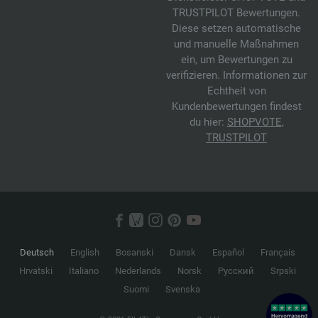
TRUSTPILOT Bewertungen.
Diese setzen automatische
und manuelle Maßnahmen
ein, um Bewertungen zu
verifizieren. Informationen zur
Echtheit von
Kundenbewertungen findest
du hier:
SHOPVOTE
,
TRUSTPILOT
Deutsch
English
Bosanski
Dansk
Español
Français
Hrvatski
Italiano
Nederlands
Norsk
Русский
Srpski
Suomi
Svenska