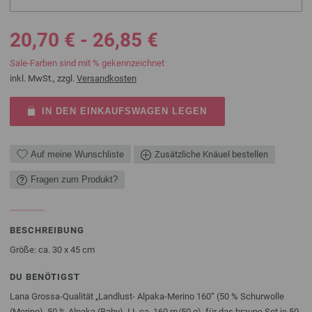
20,70 € - 26,85 €
Sale-Farben sind mit % gekennzeichnet
inkl. MwSt., zzgl.
Versandkosten
IN DEN EINKAUFSWAGEN LEGEN
Auf meine Wunschliste
Zusätzliche Knäuel bestellen
Fragen zum Produkt?
BESCHREIBUNG
Größe: ca. 30 x 45 cm
DU BENÖTIGST
Lana Grossa-Qualität „Landlust- Alpaka-Merino 160“ (50 % Schurwolle
(Merino), 50 % Alpaka (Baby), LL ca. 160 m/50 g), für das braune Set je 50