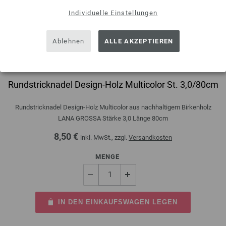
Individuelle Einstellungen
Ablehnen
ALLE AKZEPTIEREN
Rundstricknadel Design-Holz Multicolor St. 3,0/80cm
Rundstricknadel Design-Holz Multicolor aus nachhaltigem Birkenholz
LANA GROSSA Stärke 3,0 Länge 80cm
8,50 €
inkl. MwSt., zzgl.
Versandkosten
MENGE
IN DEN EINKAUFSWAGEN LEGEN