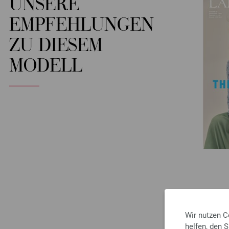
UNSERE
EMPFEHLUNGEN
ZU DIESEM
MODELL
Wir nutzen C
helfen, den 