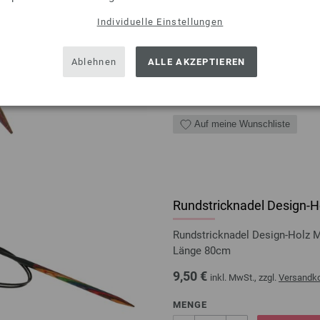
Länge 40cm
Individuelle Einstellungen
9,50 €
inkl. MwSt., zzgl.
Versandk
MENGE
Ablehnen
ALLE AKZEPTIEREN
IN D
Auf meine Wunschliste
Rundstricknadel Design-Ho
Rundstricknadel Design-Holz 
Länge 80cm
9,50 €
inkl. MwSt., zzgl.
Versandk
MENGE