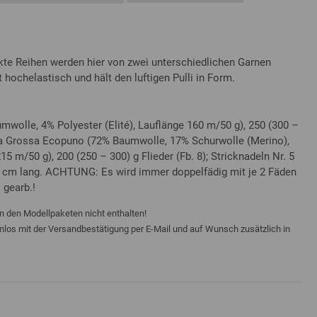
kte Reihen werden hier von zwei unterschiedlichen Garnen
hochelastisch und hält den luftigen Pulli in Form.
wolle, 4% Polyester (Elité), Lauflänge 160 m/50 g), 250 (300 –
na Grossa Ecopuno (72% Baumwolle, 17% Schurwolle (Merino),
5 m/50 g), 200 (250 – 300) g Flieder (Fb. 8); Stricknadeln Nr. 5
40 cm lang. ACHTUNG: Es wird immer doppelfädig mit je 2 Fäden
 gearb.!
n den Modellpaketen nicht enthalten!
enlos mit der Versandbestätigung per E-Mail und auf Wunsch zusätzlich in