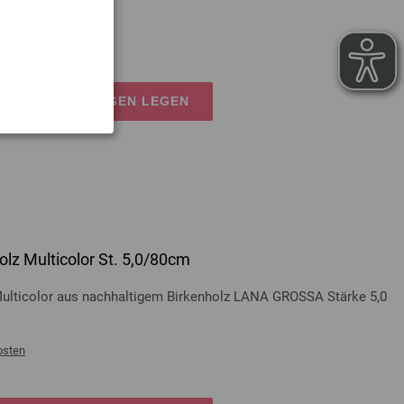
osten
EN EINKAUFSWAGEN LEGEN
lz Multicolor St. 5,0/80cm
Multicolor aus nachhaltigem Birkenholz LANA GROSSA Stärke 5,0
osten