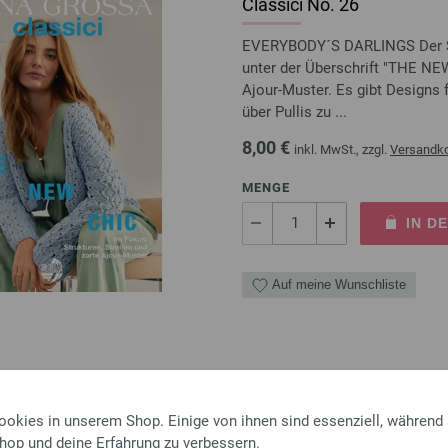
Classici No. 26
EVERYBODY´S DARLINGS Der So
unter der Überschrift "THE NEW
Ajour-Muster. Es gibt Designs 
über Pullis zu ...
8,00 €
inkl. MwSt., zzgl.
Versandk
MENGE
IN D
Auf meine Wunschliste
Rundstricknadel Design-Ho
ookies in unserem Shop. Einige von ihnen sind essenziell, während
Rundstricknadel Design-Holz 
Shop und deine Erfahrung zu verbessern.