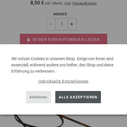
8,50 €
inkl. MwSt., zzgl.
Versandkosten
MENGE
IN DEN EINKAUFSWAGEN LEGEN
Auf meine Wunschliste
Wir nutzen Cookies in unserem Shop. Einige von ihnen sind
essenziell, während andere uns helfen, den Shop und deine
Erfahrung zu verbessern.
Individuelle Einstellungen
Ablehnen
ALLE AKZEPTIEREN