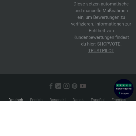
Diese setzen automatische
und manuelle Maßnahmen
ein, um Bewertungen zu
verifizieren. Informationen zur
Echtheit von
Kundenbewertungen findest
du hier:
SHOPVOTE
,
TRUSTPILOT
Deutsch
English
Bosanski
Dansk
Español
Français
Hrvatski
Italiano
Nederlands
Norsk
Русский
Srpski
Suomi
Svenska
© 2026 FILATI eCommerce GmbH