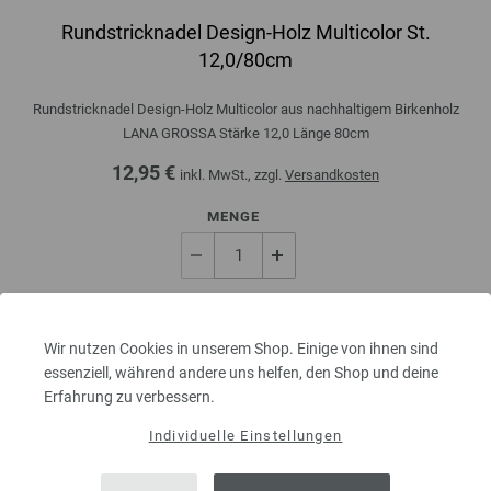
Rundstricknadel Design-Holz Multicolor St.
12,0/80cm
Rundstricknadel Design-Holz Multicolor aus nachhaltigem Birkenholz
LANA GROSSA Stärke 12,0 Länge 80cm
12,95 €
inkl. MwSt., zzgl.
Versandkosten
MENGE
IN DEN EINKAUFSWAGEN LEGEN
Wir nutzen Cookies in unserem Shop. Einige von ihnen sind
essenziell, während andere uns helfen, den Shop und deine
Auf meine Wunschliste
Erfahrung zu verbessern.
Individuelle Einstellungen