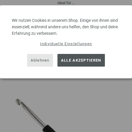
ideal für ...
5,50 €
inkl. MwSt., zzgl.
Versandkosten
Wir nutzen Cookies in unserem Shop. Einige von ihnen sind
MENGE
essenziell, während andere uns helfen, den Shop und deine
Erfahrung zu verbessern.
Individuelle Einstellungen
IN DEN EINKAUFSWAGEN LEGEN
Ablehnen
ALLE AKZEPTIEREN
Auf meine Wunschliste