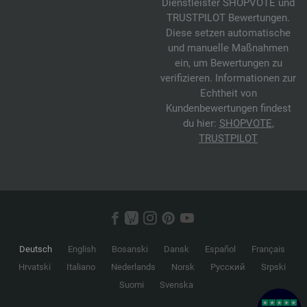
Dienstleister SHOPVOTE und
TRUSTPILOT Bewertungen.
Diese setzen automatische
und manuelle Maßnahmen
ein, um Bewertungen zu
verifizieren. Informationen zur
Echtheit von
Kundenbewertungen findest
du hier:
SHOPVOTE
,
TRUSTPILOT
Deutsch
English
Bosanski
Dansk
Español
Français
Hrvatski
Italiano
Nederlands
Norsk
Русский
Srpski
Suomi
Svenska