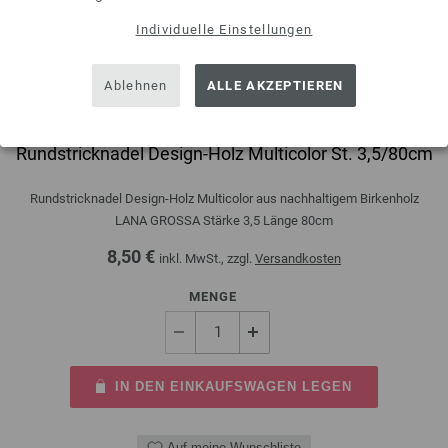
Individuelle Einstellungen
Ablehnen
ALLE AKZEPTIEREN
Rundstricknadel Design-Holz Multicolor St. 3,5/80cm
Rundstricknadel Design-Holz Multicolor aus nachhaltigem Birkenholz
LANA GROSSA Stärke 3,5 Länge 80cm
8,50 €
inkl. MwSt., zzgl.
Versandkosten
MENGE
IN DEN EINKAUFSWAGEN LEGEN
Auf meine Wunschliste