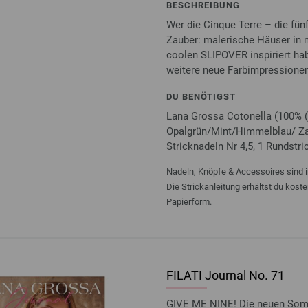
BESCHREIBUNG
Wer die Cinque Terre – die fün
Zauber: malerische Häuser in m
coolen SLIPOVER inspiriert hab
weitere neue Farbimpressionen 
DU BENÖTIGST
Lana Grossa Cotonella (100% (
Opalgrün/Mint/Himmelblau/ Zart
Stricknadeln Nr 4,5, 1 Rundstri
Nadeln, Knöpfe & Accessoires sind i
Die Strickanleitung erhältst du kost
Papierform.
FILATI Journal No. 71
GIVE ME NINE! Die neuen Somme