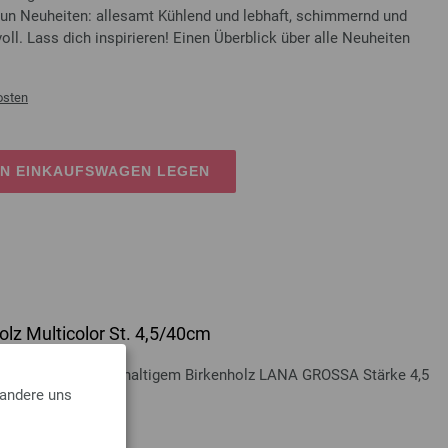
un Neuheiten: allesamt Kühlend und lebhaft, schimmernd und
voll. Lass dich inspirieren! Einen Überblick über alle Neuheiten
osten
EN EINKAUFSWAGEN LEGEN
lz Multicolor St. 4,5/40cm
Multicolor aus nachhaltigem Birkenholz LANA GROSSA Stärke 4,5
 andere uns
osten