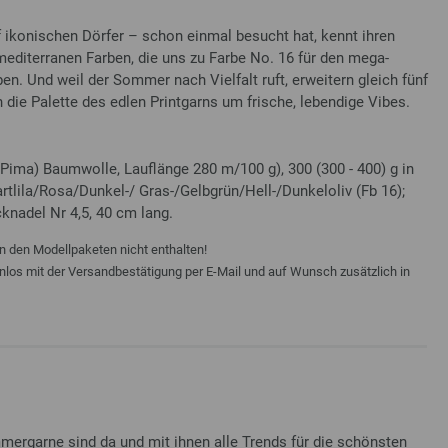
f ikonischen Dörfer – schon einmal besucht hat, kennt ihren
editerranen Farben, die uns zu Farbe No. 16 für den mega-
en. Und weil der Sommer nach Vielfalt ruft, erweitern gleich fünf
die Palette des edlen Printgarns um frische, lebendige Vibes.
Pima) Baumwolle, Lauflänge 280 m/100 g), 300 (300 - 400) g in
lila/Rosa/Dunkel-/ Gras-/Gelbgrün/Hell-/Dunkeloliv (Fb 16);
cknadel Nr 4,5, 40 cm lang.
n den Modellpaketen nicht enthalten!
enlos mit der Versandbestätigung per E-Mail und auf Wunsch zusätzlich in
rgarne sind da und mit ihnen alle Trends für die schönsten