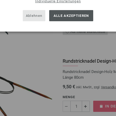
Individuelle Einstellungen
MENGE
IN D
Ablehnen
ALLE AKZEPTIEREN
Auf meine Wunschliste
Rundstricknadel Design-Ho
Rundstricknadel Design-Holz 
Länge 80cm
9,50 €
inkl. MwSt., zzgl.
Versandk
MENGE
IN D