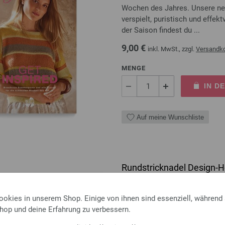
Wochen des Jahres. Unsere ne
verspielt, puristisch und effekt
der Saison findest du ...
9,00 €
inkl. MwSt., zzgl.
Versandk
MENGE
IN D
Auf meine Wunschliste
Rundstricknadel Design-Ho
Rundstricknadel Design-Holz 
ookies in unserem Shop. Einige von ihnen sind essenziell, während
Länge 40cm
Shop und deine Erfahrung zu verbessern.
9,50 €
inkl. MwSt., zzgl.
Versandk