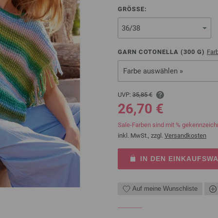
GRÖSSE:
GARN COTONELLA (
300
G)
Far
Farbe auswählen »
UVP:
35,85 €
26,70 €
Sale-Farben sind mit % gekennzeich
inkl. MwSt., zzgl.
Versandkosten
IN DEN EINKAUFSW
Auf meine Wunschliste