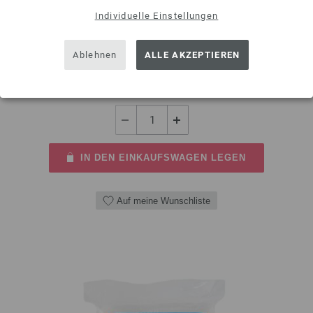
Individuelle Einstellungen
Wollhäkelnadel mit Softgriff (Aluminium) von LANA GROSSA Stärke 3,0
mm, Länge 15 cm
Ablehnen
ALLE AKZEPTIEREN
3,25 €
inkl. MwSt., zzgl.
Versandkosten
MENGE
IN DEN EINKAUFSWAGEN LEGEN
Auf meine Wunschliste