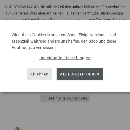
CHRISTMAS MAGIC Die stillste Zeit des Jahres hält so viel Zauberhaftes
für uns bereit. Was aber auf keinen Fall fehlen darf? Edle Strick-Designs
aus feinstem Lana Grossa Garn und anschmiegsamen Texturen, die pure
Harmonie ausstrahlen. Dezent luxuriöse Festtagsfarben schaffen Looks,
die Geschichten ...
Wir nutzen Cookies in unserem Shop. Einige von ihnen sind
essenziell, während andere uns helfen, den Shop und deine
5,00 €
inkl. MwSt., zzgl.
Versandkosten
Erfahrung zu verbessern.
MENGE
Individuelle Einstellungen
Ablehnen
ALLE AKZEPTIEREN
IN DEN EINKAUFSWAGEN LEGEN
Auf meine Wunschliste