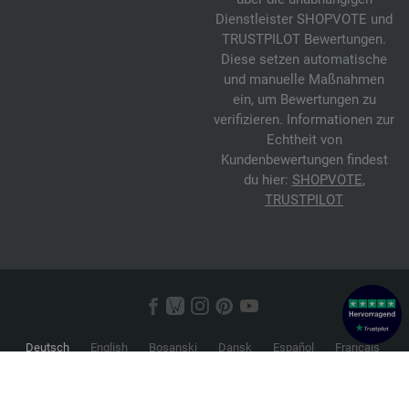
Dienstleister SHOPVOTE und
TRUSTPILOT Bewertungen.
Diese setzen automatische
und manuelle Maßnahmen
ein, um Bewertungen zu
verifizieren. Informationen zur
Echtheit von
Kundenbewertungen findest
du hier:
SHOPVOTE
,
TRUSTPILOT
Deutsch
English
Bosanski
Dansk
Español
Français
Hrvatski
Italiano
Nederlands
Norsk
Русский
Srpski
Suomi
Svenska