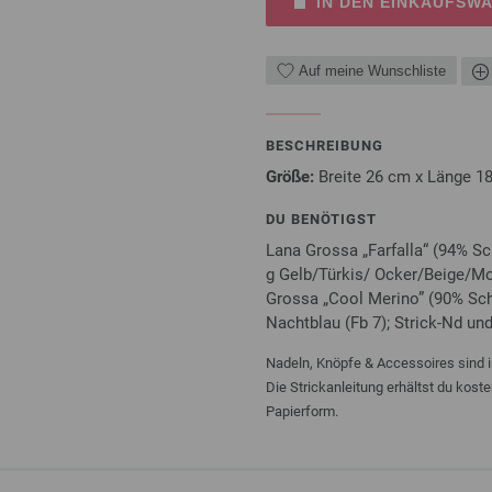
IN DEN EINKAUFSW
Auf meine Wunschliste
BESCHREIBUNG
Größe:
Breite 26 cm x Länge 1
DU BENÖTIGST
Lana Grossa „Farfalla“ (94% Sc
g Gelb/Türkis/ Ocker/Beige/M
Grossa „Cool Merino” (90% Sch
Nachtblau (Fb 7); Strick-Nd und
Nadeln, Knöpfe & Accessoires sind i
Die Strickanleitung erhältst du kost
Papierform.