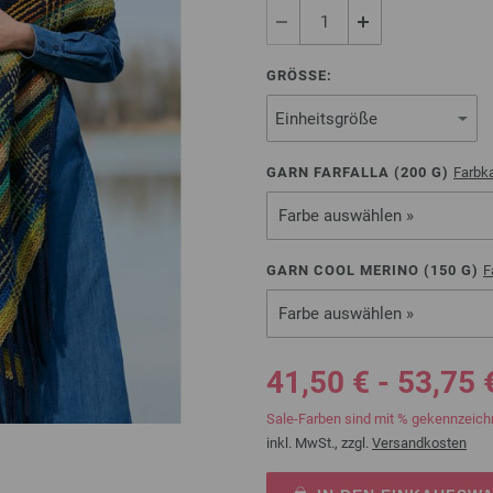
GRÖSSE:
GARN FARFALLA (
200
G)
Farbka
Farbe auswählen »
GARN COOL MERINO (
150
G)
F
Farbe auswählen »
41,50 € - 53,75 
Sale-Farben sind mit % gekennzeich
inkl. MwSt., zzgl.
Versandkosten