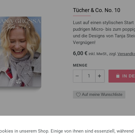
Tücher & Co. No. 10
Lust auf einen stylischen Sta
pudrigen Micro- bis zum poppig
und die Designs von Tanja Stei
Vergnügen!
6,00 €
inkl. MwSt., zzgl.
Versandk
MENGE
IN D
Auf meine Wunschliste
Rundstricknadel Design-Ho
ookies in unserem Shop. Einige von ihnen sind essenziell, während