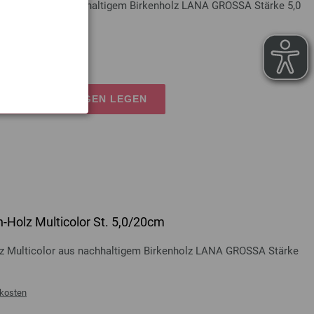
Multicolor aus nachhaltigem Birkenholz LANA GROSSA Stärke 5,0
osten
EN EINKAUFSWAGEN LEGEN
-Holz Multicolor St. 5,0/20cm
lz Multicolor aus nachhaltigem Birkenholz LANA GROSSA Stärke
kosten