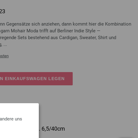
23
 Gegensätze sich anziehen, dann kommt hier die Kombination
arn Mohair Moda trifft auf Berliner Indie Style —
egende Sets bestehend aus Cardigan, Sweater, Shirt und
 ...
osten
EN EINKAUFSWAGEN LEGEN
 andere uns
lz Multicolor St. 6,5/40cm