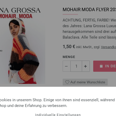
MOHAIR MODA FLYER 20
ACHTUNG, FERTIG, FARBE! Wenn
des Jahres: Lana Grossa Luxusg
herausgekommen sind drei aufr
Balaclava. Alle Teile sind lässig,
1,50 €
inkl. MwSt., zzgl.
Versandk
MENGE
IN D
Auf meine Wunschliste
ookies in unserem Shop. Einige von ihnen sind essenziell, während
Shop und deine Erfahrung zu verbessern.
Rundstricknadel Design-Ho
Individuelle Einstellungen