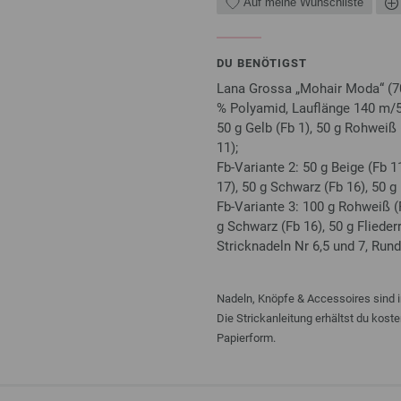
Auf meine Wunschliste
DU BENÖTIGST
Lana Grossa „Mohair Moda“ (70
% Polyamid, Lauflänge 140 m/50 
50 g Gelb (Fb 1), 50 g Rohweiß (
11);
Fb-Variante 2: 50 g Beige (Fb 11
17), 50 g Schwarz (Fb 16), 50 g
Fb-Variante 3: 100 g Rohweiß (Fb
g Schwarz (Fb 16), 50 g Fliederr
Stricknadeln Nr 6,5 und 7, Run
Nadeln, Knöpfe & Accessoires sind i
Die Strickanleitung erhältst du kost
Papierform.