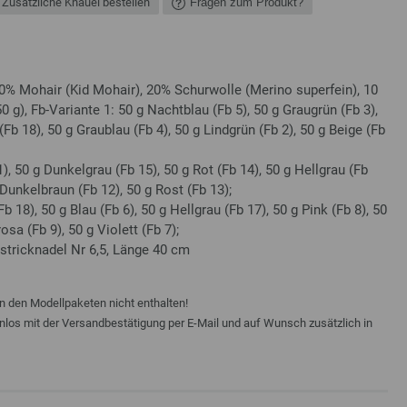
Zusätzliche Knäuel bestellen
Fragen zum Produkt?
% Mohair (Kid Mohair), 20% Schurwolle (Merino superfein), 10
g), Fb-Variante 1: 50 g Nachtblau (Fb 5), 50 g Graugrün (Fb 3),
Fb 18), 50 g Graublau (Fb 4), 50 g Lindgrün (Fb 2), 50 g Beige (Fb
), 50 g Dunkelgrau (Fb 15), 50 g Rot (Fb 14), 50 g Hellgrau (Fb
 Dunkelbraun (Fb 12), 50 g Rost (Fb 13);
 18), 50 g Blau (Fb 6), 50 g Hellgrau (Fb 17), 50 g Pink (Fb 8), 50
osa (Fb 9), 50 g Violett (Fb 7);
dstricknadel Nr 6,5, Länge 40 cm
n den Modellpaketen nicht enthalten!
enlos mit der Versandbestätigung per E-Mail und auf Wunsch zusätzlich in