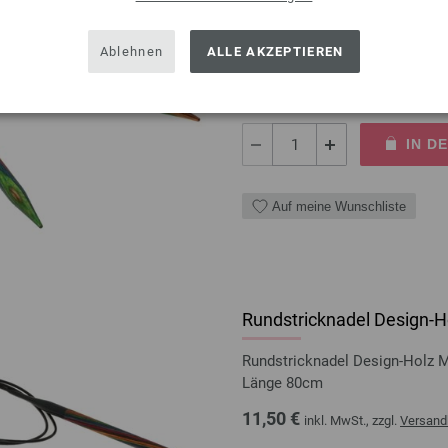
Rundstricknadel Design-Holz 
Länge 40cm
Ablehnen
ALLE AKZEPTIEREN
11,50 €
inkl. MwSt., zzgl.
Versand
MENGE
IN D
Auf meine Wunschliste
Rundstricknadel Design-Ho
Rundstricknadel Design-Holz 
Länge 80cm
11,50 €
inkl. MwSt., zzgl.
Versand