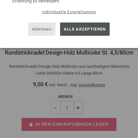
Erfahrung zu verbessern.
Individuelle Einstellungen
Ablehnen
ALLE AKZEPTIEREN
Rundstricknadel Design-Holz Multicolor St. 4,5/80cm
Rundstricknadel Design-Holz Multicolor aus nachhaltigem Birkenholz
LANA GROSSA Stärke 4,5 Länge 80cm
9,50 €
inkl. MwSt., zzgl.
Versandkosten
MENGE
IN DEN EINKAUFSWAGEN LEGEN