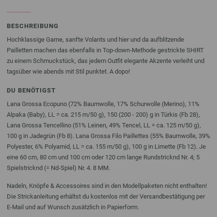
BESCHREIBUNG
Hochklassige Garne, sanfte Volants und hier und da aufblitzende
Pailletten machen das ebenfalls in Top-down-Methode gestrickte SHIRT
zu einem Schmuckstück, das jedem Outfit elegante Akzente verleiht und
tagsüber wie abends mit Stil punktet. A dopo!
DU BENÖTIGST
Lana Grossa Ecopuno (72% Baumwolle, 17% Schurwolle (Merino), 11%
Alpaka (Baby), LL = ca. 215 m/50 g), 150 (200 - 200) g in Türkis (Fb 28),
Lana Grossa Tencellino (51% Leinen, 49% Tencel, LL = ca. 125 m/50 g),
100 g in Jadegrün (Fb 8). Lana Grossa Filo Paillettes (55% Baumwolle, 39%
Polyester, 6% Polyamid, LL = ca. 155 m/50 g), 100 g in Limette (Fb 12). Je
eine 60 cm, 80 cm und 100 cm oder 120 cm lange Rundstricknd Nr. 4; 5
Spielstricknd (= Nd-Spiel) Nr. 4. 8 MM.
Nadeln, Knöpfe & Accessoires sind in den Modellpaketen nicht enthalten!
Die Strickanleitung erhältst du kostenlos mit der Versandbestätigung per
E-Mail und auf Wunsch zusätzlich in Papierform.