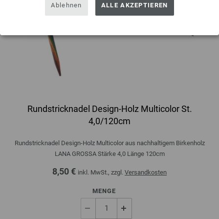
Ablehnen
ALLE AKZEPTIEREN
Rundstricknadel Design-Holz Multicolor St.
4,0/120cm
Rundstricknadel Design-Holz Multicolor aus nachhaltigem Birkenholz
LANA GROSSA Stärke 4,0 Länge 120cm
8,50 €
inkl. MwSt., zzgl.
Versandkosten
MENGE