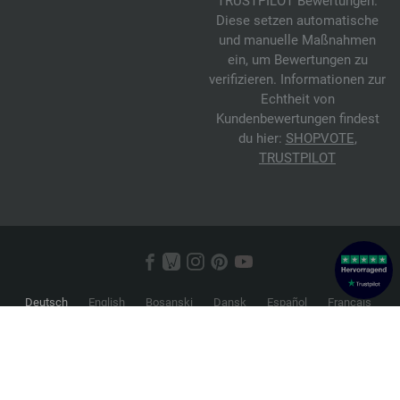
TRUSTPILOT Bewertungen.
Diese setzen automatische
und manuelle Maßnahmen
ein, um Bewertungen zu
verifizieren. Informationen zur
Echtheit von
Kundenbewertungen findest
du hier:
SHOPVOTE
,
TRUSTPILOT
Deutsch
English
Bosanski
Dansk
Español
Français
Hrvatski
Italiano
Nederlands
Norsk
Русский
Srpski
Suomi
Svenska
© 2026 FILATI eCommerce GmbH