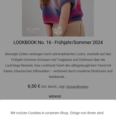
LOOKBOOK No. 16 - Frühjahr/Sommer 2024
Bewegte Zeiten verlangen nach unkomplizierten Looks, weshalb auf den
Frühjahr-Sommer-Schauen viel Tragbares und Zeitloses über die
Laufstege flanierte. Das Lookbook feiert den alltagstauglichen Trend mit
klaren, klassischen Silhouetten – verfeinert durch moderne Strukturen und
belebende ...
6,50 €
inkl. MwSt., zzgl.
Versandkosten
MENGE
Wir nutzen Cookies in unserem Shop. Einige von ihnen sind