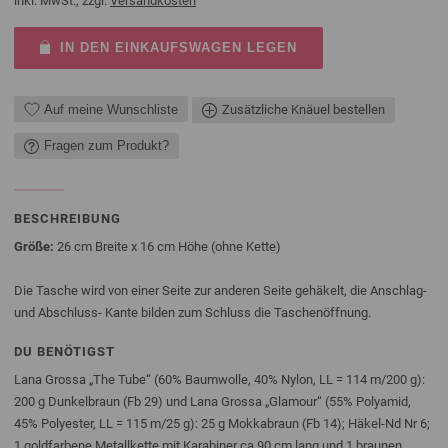
inkl. MwSt., zzgl.
Versandkosten
IN DEN EINKAUFSWAGEN LEGEN
Auf meine Wunschliste
Zusätzliche Knäuel bestellen
Fragen zum Produkt?
BESCHREIBUNG
Größe:
26 cm Breite x 16 cm Höhe (ohne Kette)
Die Tasche wird von einer Seite zur anderen Seite gehäkelt, die Anschlag-
und Abschluss- Kante bilden zum Schluss die Taschenöffnung.
DU BENÖTIGST
Lana Grossa „The Tube“ (60% Baumwolle, 40% Nylon, LL = 114 m/200 g):
200 g Dunkelbraun (Fb 29) und Lana Grossa „Glamour“ (55% Polyamid,
45% Polyester, LL = 115 m/25 g): 25 g Mokkabraun (Fb 14); Häkel-Nd Nr 6;
1 goldfarbene Metallkette mit Karabiner ca 90 cm lang und 1 braunen