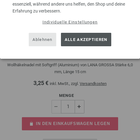
essenziell, während andere uns helfen, den Shop und deine
Erfahrung zu verbessern.
Individuelle Einstellungen
Ablehnen
ALLE AKZEPTIEREN
Wollhäkelnadel mit Soft-Griff (Aluminium) St. 6,0
Wollhäkelnadel mit Softgriff (Aluminium) von LANA GROSSA Stärke 6,0
mm, Länge 15 cm
3,25 €
inkl. MwSt., zzgl.
Versandkosten
MENGE
IN DEN EINKAUFSWAGEN LEGEN