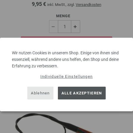
9,95 €
inkl. MwSt., zzgl.
Versandkosten
MENGE
IN DEN EINKAUFSWAGEN LEGEN
Wir nutzen Cookies in unserem Shop. Einige von ihnen sind
essenziell, während andere uns helfen, den Shop und deine
Auf meine Wunschliste
Erfahrung zu verbessern.
Individuelle Einstellungen
Ablehnen
ALLE AKZEPTIEREN