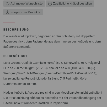
Auf meine Wunschliste
Zusätzliche Knäuel bestellen
Fragen zum Produkt?
BESCHREIBUNG
Die Weste wird topdown, begonnen an den Schultern, mit doppeltem
Faden gestrickt, dem Fadenende aus dem Inneren des Knäuels und dem
äußeren Fadenende.
DU BENÖTIGST
Lana Grossa-Qualität „Gomitolo Fumo“ (50 % Schurwolle, 50 % Polyacryl,
LL = ca 700 m/200 g): 2 (2 - 2 - 3) Knäuel = ca 400 (400 - 400 - 600) g
Weißgrün/Mint/ Hell-/Grüngrau/Jeans/Petrolblau/Pink/Grün (Fb 514);
kurze und lange Rundstricknadel Nr 6 und 7; 5 Perlmuttknöpfe
Durchmesser ca 18 mm.
Nadeln, Knöpfe & Accessoires sind in den Modellpaketen nicht enthalten!
Die Strickanleitung erhältst du kostenlos mit der Versandbestätigung per
E-Mail und auf Wunsch zusätzlich in Papierform.