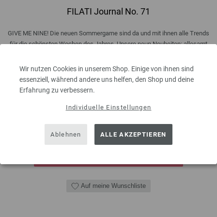
FILATI Journal No. 71
GIVE ME NINE! Die neuen Sommergarne sind da und mit ihnen alle Trends
für die schönsten Wochen des Jahres. Unsere neun Neuheiten: allesamt
Kühlend und lebhaft, schimmernd und verspielt, puristisch und effektvoll.
Lass dich inspirieren! Einen Überblick über alle Neuheiten der Saison
Wir nutzen Cookies in unserem Shop. Einige von ihnen sind
findest du ...
essenziell, während andere uns helfen, den Shop und deine
Erfahrung zu verbessern.
9,00 €
inkl. MwSt., zzgl.
Versandkosten
Individuelle Einstellungen
MENGE
Ablehnen
ALLE AKZEPTIEREN
IN DEN EINKAUFSWAGEN LEGEN
Auf meine Wunschliste