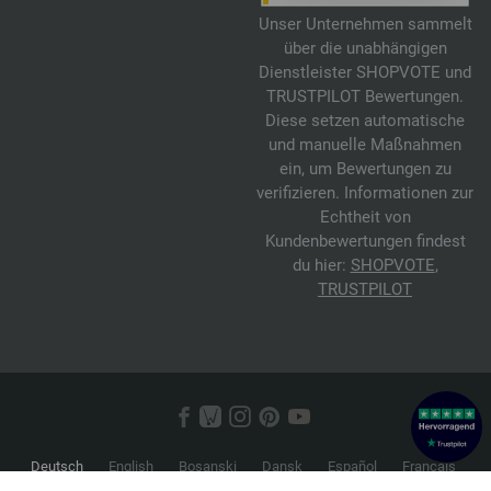
Unser Unternehmen sammelt
über die unabhängigen
Dienstleister SHOPVOTE und
TRUSTPILOT Bewertungen.
Diese setzen automatische
und manuelle Maßnahmen
ein, um Bewertungen zu
verifizieren. Informationen zur
Echtheit von
Kundenbewertungen findest
du hier:
SHOPVOTE
,
TRUSTPILOT
Deutsch
English
Bosanski
Dansk
Español
Français