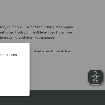
on, Lauflänge 114 m/200 g), 200 g Resedagrün
Brett oder Tisch zum Festkleben des Holzringes,
ieren der Knäuel einer Fadengruppe.
 nicht enthalten!
ndbestätigung per E-Mail und auf Wunsch zusätzlich in
 andere uns