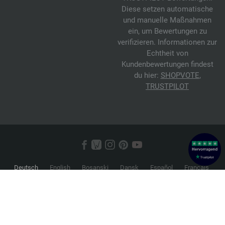
Diese setzen automatische
und manuelle Maßnahmen
ein, um Bewertungen zu
verifizieren. Informationen zur
Echtheit von
Kundenbewertungen findest
du hier:
SHOPVOTE
,
TRUSTPILOT
Deutsch
English
Bosanski
Dansk
Español
Français
Hrvatski
Italiano
Nederlands
Norsk
Русский
Srpski
Suomi
Svenska
© 2026 FILATI eCommerce GmbH