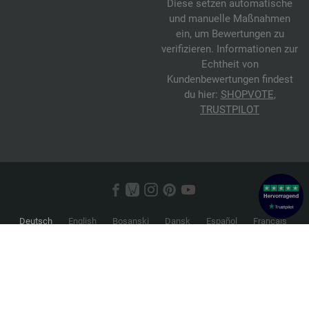
Diese setzen automatische
und manuelle Maßnahmen
ein, um Bewertungen zu
verifizieren. Informationen zur
Echtheit von
Kundenbewertungen findest
du hier:
SHOPVOTE
,
TRUSTPILOT
Deutsch
English
Bosanski
Dansk
Español
Français
Hrvatski
Italiano
Nederlands
Norsk
Русский
Srpski
Suomi
Svenska
© 2026 FILATI eCommerce GmbH