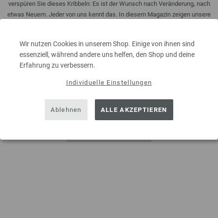
verspüren Sie dieses Kribbeln: Es ist der Wunsch nach Veränderung, nach
etwas Neuem. Jeder von uns kennt das. In diesem Magazin zeigen unsere
DesignerInnen, ...
8,00 €
Wir nutzen Cookies in unserem Shop. Einige von ihnen sind
inkl. MwSt., zzgl.
Versandkosten
essenziell, während andere uns helfen, den Shop und deine
MENGE
Erfahrung zu verbessern.
Individuelle Einstellungen
IN DEN EINKAUFSWAGEN LEGEN
Ablehnen
ALLE AKZEPTIEREN
Auf meine Wunschliste