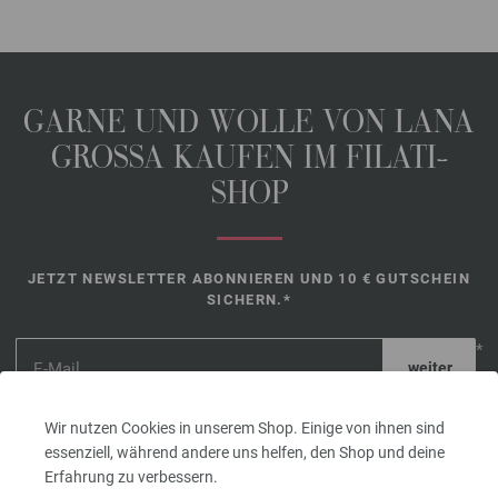
GARNE UND WOLLE VON LANA
GROSSA KAUFEN IM FILATI-
SHOP
JETZT NEWSLETTER ABONNIEREN UND 10 € GUTSCHEIN
SICHERN.*
*
Gutschein
Wir nutzen Cookies in unserem Shop. Einige von ihnen sind
14 Tage
essenziell, während andere uns helfen, den Shop und deine
gültig. Mindestbestellwert nach Retoure 45,- €. Für die
Erfahrung zu verbessern.
erstmalige Anmeldung. Pro Kunde und Bestellung kann nur ein