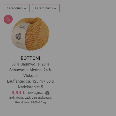
Kategorien
Filtern nach
BOTTONI
53 % Baumwolle, 23 %
Schurwolle Merino, 24 %
Viskose
Lauflänge: ca. 125 m / 50 g
Nadelstärke: 5
4,90 €
UVP:
6,95 €
inkl. MwSt., zzgl.
Versandkosten
,
Grundpreis:
98,00 €
/ kg