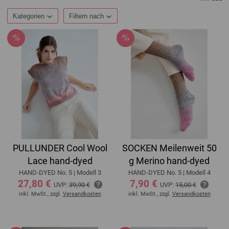
Kategorien
Filtern nach
PULLUNDER Cool Wool
SOCKEN Meilenweit 50
Lace hand-dyed
g Merino hand-dyed
HAND-DYED No. 5 | Modell 3
HAND-DYED No. 5 | Modell 4
27,80 €
7,90 €
UVP:
39,90 €
UVP:
15,00 €
inkl. MwSt., zzgl.
Versandkosten
inkl. MwSt., zzgl.
Versandkosten