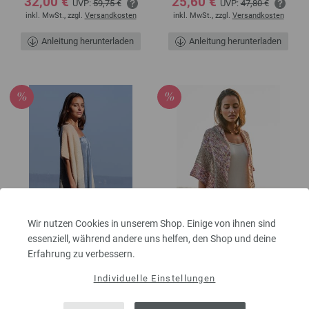
32,00 €
25,60 €
UVP:
59,75 €
UVP:
47,80 €
inkl. MwSt., zzgl.
Versandkosten
inkl. MwSt., zzgl.
Versandkosten
Anleitung herunterladen
Anleitung herunterladen
Wir nutzen Cookies in unserem Shop. Einige von ihnen sind
essenziell, während andere uns helfen, den Shop und deine
CARDIGAN Cool Wool
DREIECKSTUCH Allora
Erfahrung zu verbessern.
Lace Hand-dyed, Cool
Hand-dyed
Wool Lace & Silkhair
Individuelle Einstellungen
HAND-DYED No. 2 | Modell 10
25,60 €
UVP:
47,80 €
HAND-DYED No. 2 | Modell 9
inkl. MwSt., zzgl.
Versandkosten