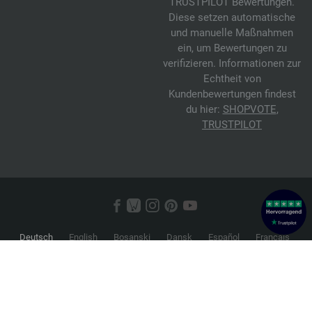
TRUSTPILOT Bewertungen.
Diese setzen automatische
und manuelle Maßnahmen
ein, um Bewertungen zu
verifizieren. Informationen zur
Echtheit von
Kundenbewertungen findest
du hier:
SHOPVOTE
,
TRUSTPILOT
Deutsch
English
Bosanski
Dansk
Español
Français
Hrvatski
Italiano
Nederlands
Norsk
Русский
Srpski
Suomi
Svenska
© 2026 FILATI eCommerce GmbH