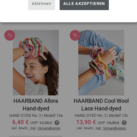
143,35 €
UVP:
155,45 €
Ablehnen
ALLE AKZEPTIEREN
inkl. MwSt., zzgl.
Versandkosten
Anleitung herunterladen
HAARBAND Allora
HAARBAND Cool Wool
Hand-dyed
Lace Hand-dyed
HAND-DYED No. 2 | Modell 13a
HAND-DYED No. 2 | Modell 13c
6,40 €
13,90 €
UVP:
11,95 €
UVP:
19,95 €
inkl. MwSt., zzgl.
Versandkosten
inkl. MwSt., zzgl.
Versandkosten