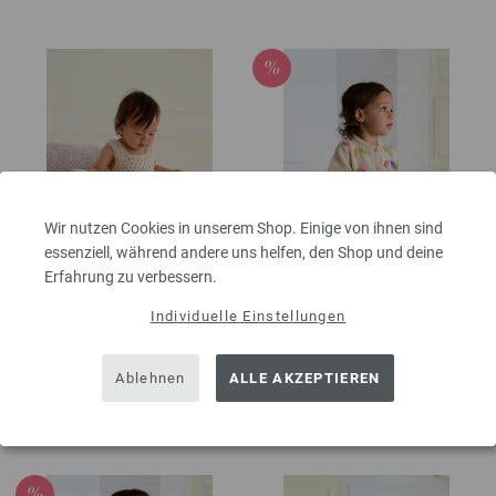
Wir nutzen Cookies in unserem Shop. Einige von ihnen sind
essenziell, während andere uns helfen, den Shop und deine
Erfahrung zu verbessern.
DECKE Summer
JACKE Ecopuno
Individuelle Einstellungen
Cashmere
INFANTI EDITION No. 6 | Modell 6
45,70 € - 53,70 €
INFANTI EDITION No. 6 | Modell 5
inkl. MwSt., zzgl.
Versandkosten
Ablehnen
ALLE AKZEPTIEREN
89,55 €
inkl. MwSt., zzgl.
Versandkosten