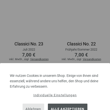
Classici No. 23
Classici No. 22
Juli 2022
Frühjahr/Sommer 2022
7,00 €
7,00 €
inkl. MwSt., zzgl.
Versandkosten
inkl. MwSt., zzgl.
Versandkosten
Wir nutzen Cookies in unserem Shop. Einige von ihnen sind
essenziell, während andere uns helfen, den Shop und deine
Erfahrung zu verbessern.
Individuelle Einstellungen
GARNE UND WOLLE VON LANA
GROSSA KAUFEN IM FILATI-
Ablehnen
ALLE AKZEPTIEREN