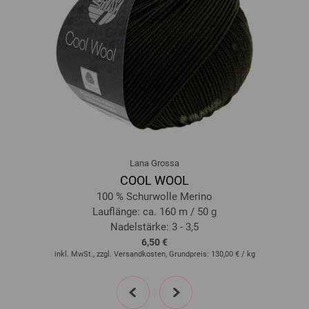
0110-Türkis/
Petrol meliert | EAN: 4033493097161
0112-Aubergine meliert | EAN: 4033493097185
0114-Marine meliert | EAN: 4033493097208
0115-Graubraun meliert | EAN: 4033493111164
0118-Graubraun meliert | EAN: 4033493111195
0119-Natur meliert | EAN: 4033493123754
0120-Dunkelblau meliert | EAN: 4033493123761
0121-Burgund meliert | EAN: 4033493123778
0123-Mokka meliert | EAN: 4033493123792
Lana Grossa
0124-Dunkelgrün meliert | EAN: 4033493139861
COOL WOOL
0125-Weinrot meliert | EAN: 4033493139878
100 % Schurwolle Merino
0126-Safrangelb meliert | EAN: 4033493139885
Lauflänge: ca. 160 m / 50 g
Nadelstärke: 3 - 3,5
0127-Camel meliert | EAN: 4033493139892
6,50 €
0128-Jeans meliert | EAN: 4033493155816
inkl. MwSt., zzgl. Versandkosten, Grundpreis:
130,00 €
/ kg
0129-Marone meliert | EAN: 4033493155823
prev
next
0130-Altrosa meliert | EAN: 4033493155830
0131-Graubeige meliert | EAN: 4033493177481