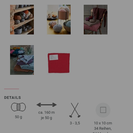
DETAILS
ca. 160 m
50 g
je 50 g
3 - 3,5
10 x 10 cm
34 Reihen,