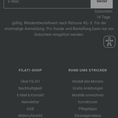
0148-Terrakotta meliert | EAN: 4033493235648
0149-Mokka meliert | EAN: 4033493235655
Gutschein
0150-Tanne meliert | EAN: 4033493235662
14 Tage
0151-Flieder meliert | EAN: 4033493235679
gültig. Mindestbestellwert nach Retoure 45,- €. Für die
erstmalige Anmeldung. Pro Kunde und Bestellung kann nur ein
0152-Dunkelrot/
Schwarzrot meliert | EAN: 4033493235686
Gutschein eingelöst werden.
0153-Nachtblau meliert | EAN: 4033493235693
0154-Graublau meliert | EAN: 4033493235709
0155-Rosenholz meliert | EAN: 4033493260817
0156-Lila meliert | EAN: 4033493260824
0157-Dunkelblau meliert | EAN: 4033493260831
FILATI-SHOP
RUND UMS STRICKEN
0411-Vanille | EAN: 4033493003674
0412-Dunkelgrau meliert | EAN: 4033493003681
Über FILATI
Modell des Monats
0414-Nachtblau | EAN: 4033493003704
Nachhaltigkeit
Gratis Anleitungen
0417-Leuchtendrot | EAN: 4033493003735
E-Mail & Kontakt
Modelle umrechnen
0418-Mandarin | EAN: 4033493003742
Newsletter
Korrekturen
0419-Gelb | EAN: 4033493003759
AGB
Pflegetipps
0430-Hellblau | EAN: 4033493003865
Widerrufsrecht
Einsteigervideos