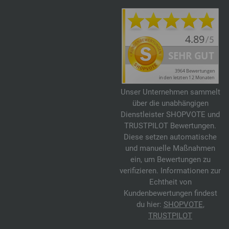
0504-Apfelgrün | EAN: 4033493004596
0509-Hellgrün | EAN: 4033493032230
0514-Dunkelrot | EAN: 4033493032285
0522-Dunkelpetrol | EAN: 4033493043236
0523-Aubergine | EAN: 4033493043243
0526-Beige | EAN: 4033493049849
Unser Unternehmen sammelt
0530-Fuchsia | EAN: 4033493049887
über die unabhängigen
0537-Zyklam | EAN: 4033493059565
Dienstleister SHOPVOTE und
0540-Blassgrün | EAN: 4033493059596
TRUSTPILOT Bewertungen.
0543-Taupe | EAN: 4033493064606
Diese setzen automatische
und manuelle Maßnahmen
0544-Dunkelbraun | EAN: 4033493064613
ein, um Bewertungen zu
0547-Rotviolett | EAN: 4033493064644
verifizieren. Informationen zur
0548-Royal | EAN: 4033493064651
Echtheit von
0549-Nelke | EAN: 4033493073592
Kundenbewertungen findest
du hier:
SHOPVOTE
,
0550-Blaulila | EAN: 4033493073608
TRUSTPILOT
0555-Kobaltblau | EAN: 4033493078689