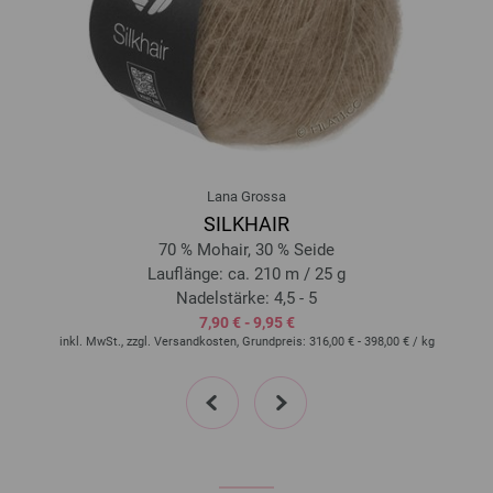
7292-Grasgrün | EAN: 4033493411011
7293-Flieder | EAN: 4033493411028
7294-Rotviolett | EAN: 4033493411035
7295-Rot | EAN: 4033493411042
7296-Graugrün | EAN: 4033493411059
7297-Waldgrün | EAN: 4033493411066
7298-Petrolgrün | EAN: 4033493411073
Lana Grossa
SILKHAIR
d
70 % Mohair, 30 % Seide
Lauflänge: ca. 210 m / 25 g
Nadelstärke: 4,5 - 5
7,90 € - 9,95 €
inkl. MwSt., zzgl. Versandkosten, Grundpreis:
316,00 € - 398,00 €
/ kg
prev
next