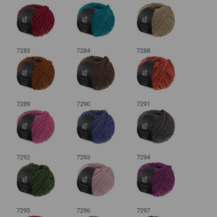
7283
7284
7288
7289
7290
7291
7292
7293
7294
7295
7296
7297