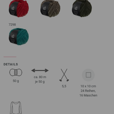
7298
DETAILS
ca. 80 m
50 g
je 50 g
5,5
10 x 10 cm
24 Reihen,
16 Maschen