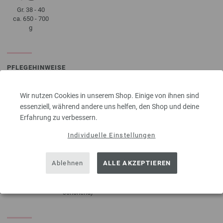
Gr. 38 - 40
ca. 650 - 700
g
PFLEGEHINWEISE
Wir nutzen Cookies in unserem Shop. Einige von ihnen sind
essenziell, während andere uns helfen, den Shop und deine
Trocknen im
Liegend
Bleichen
Bügeln mit
Erfahrung zu verbessern.
Wäschetrockner
trocknen
nicht erlaubt
geringer
nicht erlaubt
Temperatur
Individuelle Einstellungen
Ablehnen
ALLE AKZEPTIEREN
Reinigen mit
Waschen
Perchlorethylen
30°C (sehr
schonend)