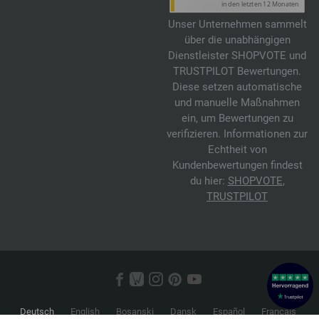
86-Violett | EAN: 4033493382632
Unser Unternehmen sammelt
87-Blasslila | EAN: 4033493382649
über die unabhängigen
88-Pink | EAN: 4033493403993
Dienstleister SHOPVOTE und
89-Petrolgrün | EAN: 4033493404006
TRUSTPILOT Bewertungen.
90-Creme | EAN: 4033493404013
Diese setzen automatische
und manuelle Maßnahmen
91-Camel | EAN: 4033493404020
ein, um Bewertungen zu
92-Graugrün | EAN: 4033493404037
verifizieren. Informationen zur
Echtheit von
Kundenbewertungen findest
du hier:
SHOPVOTE
,
TRUSTPILOT
Deutsch
English
Bosanski
Dansk
Español
Français