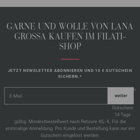
36-Petrol | EAN: 4033493256636
37-Flieder | EAN: 4033493256643
38-Koralle | EAN: 4033493256650
GARNE UND WOLLE VON LANA
39-Fuchsia | EAN: 4033493256667
GROSSA KAUFEN IM FILATI-
40-Senf | EAN: 4033493256674
41-Beige | EAN: 4033493256681
SHOP
42-Kardinalrot | EAN: 4033493277242
43-Bordeaux | EAN: 4033493277259
44-Dottergelb | EAN: 4033493277266
JETZT NEWSLETTER ABONNIEREN UND 10 € GUTSCHEIN
SICHERN.*
45-Grün | EAN: 4033493277273
46-Aubergine | EAN: 4033493277280
*
47-Flieder | EAN: 4033493277297
48-Bernstein | EAN: 4033493277303
Gutschein
49-Camel | EAN: 4033493277310
14 Tage
50-Mokka | EAN: 4033493277327
gültig. Mindestbestellwert nach Retoure 45,- €. Für die
erstmalige Anmeldung. Pro Kunde und Bestellung kann nur ein
51-Vanille | EAN: 4033493296380
Gutschein eingelöst werden.
52-Eisblau | EAN: 4033493296397