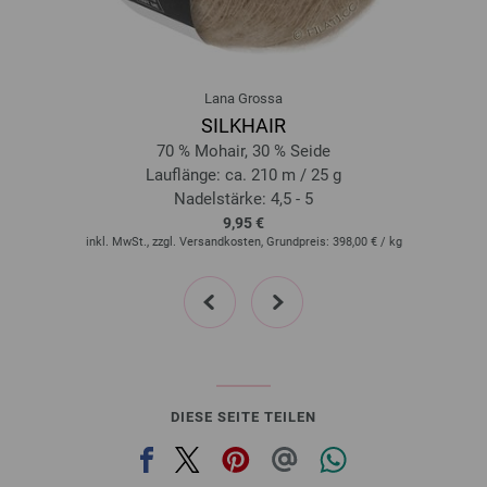
20-Loden | EAN: 4033493231213
21-Apfelgrün | EAN: 4033493231220
22-Flaschengrün | EAN: 4033493231237
Lana Grossa
23-Veilchenblau | EAN: 4033493231244
SILKHAIR
24-Enzianblau | EAN: 4033493231251
70 % Mohair, 30 % Seide
25-Zyklam | EAN: 4033493231268
Lauflänge: ca. 210 m / 25 g
Nadelstärke: 4,5 - 5
26-Rot | EAN: 4033493232456
9,95 €
27-Taubenblau | EAN: 4033493235716
inkl. MwSt., zzgl. Versandkosten, Grundpreis:
398,00 €
/ kg
28-Graublau | EAN: 4033493235723
prev
next
29-Altrosa | EAN: 4033493235730
30-Antikviolett | EAN: 4033493235747
31-Dunkelrot | EAN: 4033493235754
32-Türkis | EAN: 4033493235761
33-Karamell | EAN: 4033493235778
DIESE SEITE TEILEN
34-Resedagrün | EAN: 4033493235785
35-Blaulila | EAN: 4033493235792