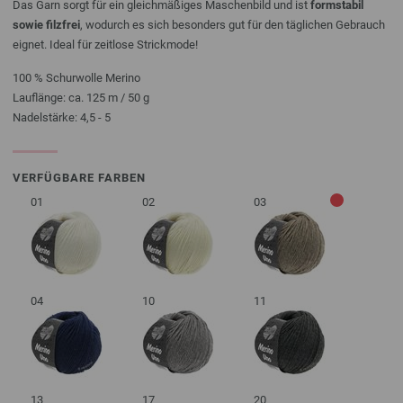
Das Garn sorgt für ein gleichmäßiges Maschenbild und ist
formstabil
sowie filzfrei
, wodurch es sich besonders gut für den täglichen Gebrauch
eignet. Ideal für zeitlose Strickmode!
100 % Schurwolle Merino
Lauflänge: ca. 125 m / 50 g
Nadelstärke: 4,5 - 5
VERFÜGBARE FARBEN
01
02
03
04
10
11
13
17
20