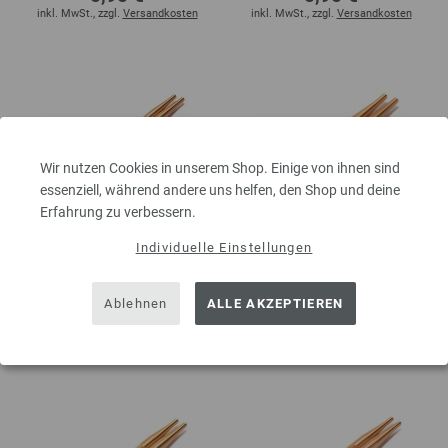
inkl. MwSt., zzgl.
Versandkosten
inkl. MwSt., zzgl.
Versandkosten
Wir nutzen Cookies in unserem Shop. Einige von ihnen sind
essenziell, während andere uns helfen, den Shop und deine
Erfahrung zu verbessern.
Nadelspitzen Vario
Nadelspitzen Vario
Individuelle Einstellungen
Buche (Tanja Steinbach
Buche (Tanja Steinbach
Edition) St. 6,0
Edition) St. 6,0 kurz
Ablehnen
ALLE AKZEPTIEREN
6,95 €
6,95 €
inkl. MwSt., zzgl.
Versandkosten
inkl. MwSt., zzgl.
Versandkosten