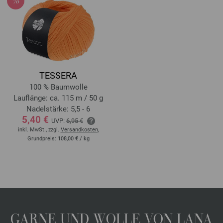
TESSERA
100 % Baumwolle
Lauflänge: ca. 115 m / 50 g
Nadelstärke: 5,5 - 6
5,40 €
UVP:
6,95 €
inkl. MwSt., zzgl.
Versandkosten
,
Grundpreis:
108,00 €
/ kg
GARNE UND WOLLE VON LANA