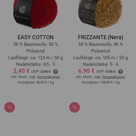
EASY COTTON
FRIZZANTE (Nera)
50 % Baumwolle, 50 %
54 % Baumwolle, 46 %
Polyacryl
Polyamid
Lauflänge: ca. 123 m / 50 g
Lauflänge: ca. 105 m / 50 g
Nadelstärke: 4,5 - 5
Nadelstärke: 5 - 6
2,40 €
6,90 €
UVP:
2,95 €
UVP:
7,95 €
inkl. MwSt., zzgl.
Versandkosten
,
inkl. MwSt., zzgl.
Versandkosten
,
Grundpreis:
48,00 €
/ kg
Grundpreis:
138,00 €
/ kg