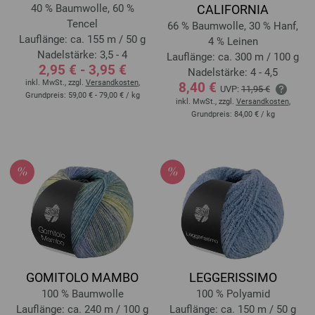
40 % Baumwolle, 60 %
CALIFORNIA
Tencel
66 % Baumwolle, 30 % Hanf,
Lauflänge: ca. 155 m / 50 g
4 % Leinen
Nadelstärke: 3,5 - 4
Lauflänge: ca. 300 m / 100 g
2,95 € - 3,95 €
Nadelstärke: 4 - 4,5
inkl. MwSt., zzgl.
Versandkosten
,
8,40 €
UVP:
11,95 €
Grundpreis:
59,00 € - 79,00 €
/ kg
inkl. MwSt., zzgl.
Versandkosten
,
Grundpreis:
84,00 €
/ kg
GOMITOLO MAMBO
LEGGERISSIMO
100 % Baumwolle
100 % Polyamid
Lauflänge: ca. 240 m / 100 g
Lauflänge: ca. 150 m / 50 g