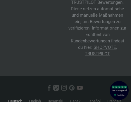
TRUSTPILOT Bewertungen.
Diese setzen automatische
und manuelle Maßnahmen
ein, um Bewertungen zu
verifizieren. Informationen zur
Echtheit von
Kundenbewertungen findest
du hier:
SHOPVOTE
,
TRUSTPILOT
Deutsch
English
Bosanski
Dansk
Español
Français
Hrvatski
Italiano
Nederlands
Norsk
Русский
Srpski
Suomi
Svenska
© 2026 FILATI eCommerce GmbH