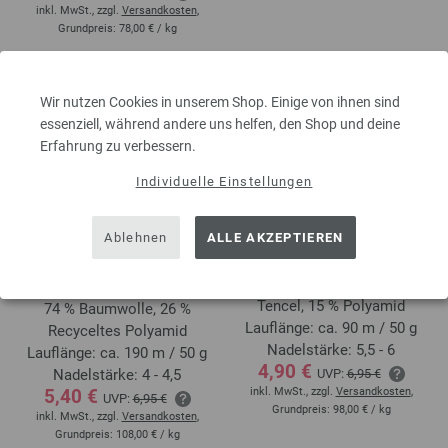
inkl. MwSt., zzgl.
Versandkosten
,
Grundpreis:
78,00 €
/ kg
Wir nutzen Cookies in unserem Shop. Einige von ihnen sind
essenziell, während andere uns helfen, den Shop und deine
Erfahrung zu verbessern.
Individuelle Einstellungen
Ablehnen
ALLE AKZEPTIEREN
PER FORTUNA
PURO VEGANO
DÉGRADÉ (GOTS)
65 % Baumwolle, 20 %
Tencel, 15 % Polyamid
74 % Baumwolle, 26 %
Lauflänge: ca. 90 m / 50 g
Recyceltes Polyamid
Nadelstärke: 5,5 - 6
Lauflänge: ca. 190 m / 50 g
4,90 €
Nadelstärke: 4 - 4,5
UVP:
6,95 €
5,40 €
inkl. MwSt., zzgl.
Versandkosten
,
UVP:
6,95 €
Grundpreis:
98,00 €
/ kg
inkl. MwSt., zzgl.
Versandkosten
,
Grundpreis:
108,00 €
/ kg