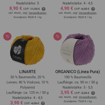
Nadelstärke: 5
Nadelstärke: 4 - 4,5
8,90 €
4,90 €
UVP:
11,95 €
UVP:
6,95 €
inkl. MwSt., zzgl.
Versandkosten
,
inkl. MwSt., zzgl.
Versandkosten
,
Grundpreis:
89,00 €
/ kg
Grundpreis:
98,00 €
/ kg
LINARTE
ORGANICO (Linea Pura)
30 % Baumwolle, 20 %
100 % Baumwolle
Leinen, 40 % Viskose, 10 %
Lauflänge: ca. 90 m / 50 g
Polyamid
Nadelstärke: 5 - 5,5
3,95 €
Lauflänge: ca. 125 m / 50 g
UVP:
5,95 €
Nadelstärke: 4 - 4,5
inkl. MwSt., zzgl.
Versandkosten
,
Grundpreis:
79,00 €
/ kg
3,90 €
UVP:
4,95 €