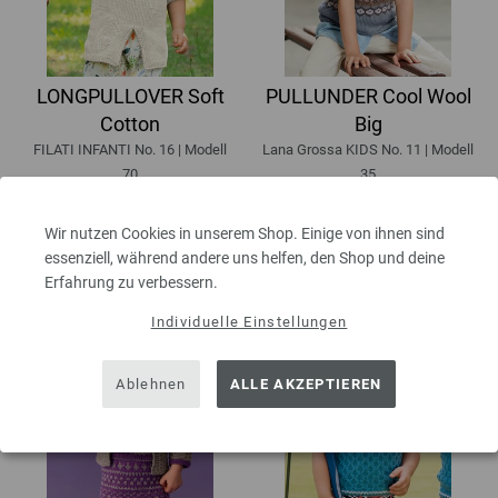
LONGPULLOVER Soft
PULLUNDER Cool Wool
Cotton
Big
FILATI INFANTI No. 16 | Modell
Lana Grossa KIDS No. 11 | Modell
70
35
11,85 €
26,40 € - 39,00 €
inkl. MwSt., zzgl.
Versandkosten
inkl. MwSt., zzgl.
Versandkosten
Wir nutzen Cookies in unserem Shop. Einige von ihnen sind
essenziell, während andere uns helfen, den Shop und deine
Erfahrung zu verbessern.
Individuelle Einstellungen
Ablehnen
ALLE AKZEPTIEREN