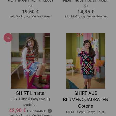
FILATI INFANTI No. 14 | Modell
FILATI INFANTI No. 14 | Modell
57
69
19,50 €
14,85 €
inkl. MwSt., zzgl.
Versandkosten
inkl. MwSt., zzgl.
Versandkosten
SHIRT Linarte
SHIRT AUS
BLUMENQUADRATEN
FILATI Kids & Babys No. 3 |
Modell 71
Cotone
42,90 €
UVP:
54,45 €
FILATI Kids & Babys No. 3 |
inkl. MwSt., zzgl.
Versandkosten