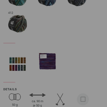
412
DETAILS
ca. 90 m
50 g
je 50 g