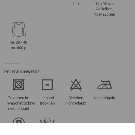
7 - 8
10 x 10 cm
22 Reihen,
15 Maschen
Gr. 38 - 40
ca. 600 g
PFLEGEHINWEISE
Trocknen im
Liegend
Bleichen
Nicht bügeln
Wäschetrockner
trocknen
nicht erlaubt
nicht erlaubt