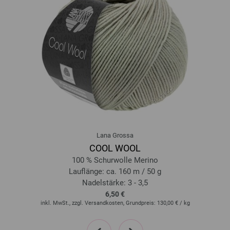
4033493371995
410-Grau/
Minttürkis/
Dunkelblau/
Royal/
Blauviolett | EAN: 4033493372015
411-Anthrazit/
Dunkelgrau/
Hellgrau/
Mittelgrau/
Stahlgrau/
Rohweiß | EAN:
4033493372022
412-Grau/
Gelb/
Oliv/
Türkis/
Grün/
Dunkelgrün/
Ocker | EAN: 4033493372039
Lana Grossa
COOL WOOL
100 % Schurwolle Merino
Lauflänge: ca. 160 m / 50 g
Nadelstärke: 3 - 3,5
6,50 €
inkl. MwSt., zzgl. Versandkosten, Grundpreis:
130,00 €
/ kg
prev
next