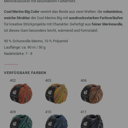
Merinoklassiker mit besonderem Farbeffekt.
Cool Merino Big Color
vereint das Beste aus zwei Welten: die
voluminöse,
weiche Struktur
der Cool Merino Big mit
ausdrucksstarken Farbverläufen
für kreative Strickprojekte mit Charakter. Gefertigt aus
feiner Merinowolle
,
ist dieses Garn besonders leicht, wärmend und formstabil.
90 % Schurwolle Merino, 10 % Polyamid
Lauflänge: ca. 90 m / 50 g
Nadelstärke: 7 - 8
VERFÜGBARE FARBEN
402
403
406
409
410
411